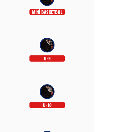
MİNİ BASKETBOL
U-9
U-10