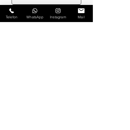
Bİldirim Gönderin
Telefon
WhatsApp
Instagram
Mail
Ticari elektronik ileti almaya onay 
veriyorum.
Çözüm Ortakları